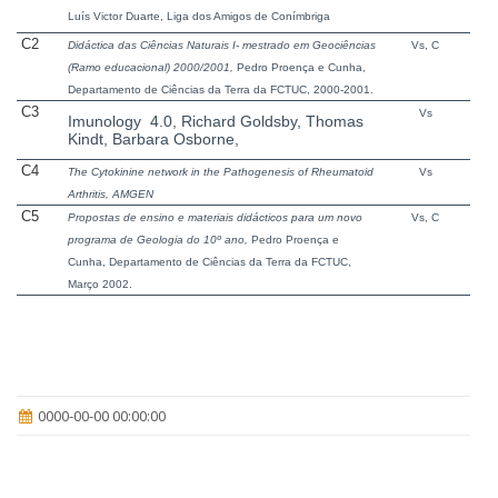
Luís
Victor Duarte,
Liga
dos Amigos de
Conímbriga
C2
Didáctica
das
Ciências
Naturais
I-
mestrado
em
Geociências
Vs, C
(
Ramo
educacional
) 2000/2001,
Pedro
Proença
e
Cunha
,
Departamento
de
Ciências
da
Terra
da
FCTUC, 2000-2001.
C3
Vs
Imunology 4.0
, Richard
Goldsby
, Thomas
Kindt
, Barbara Osborne,
C4
The
Cytokinine
network in the Pathogenesis of Rheumatoid
Vs
Arthritis, AMGEN
C5
Propostas
de
ensino
e
materiais
didácticos
para
um novo
Vs, C
programa
de
Geologia
do 10º
ano
,
Pedro
Proença
e
Cunha
,
Departamento
de
Ciências
da
Terra
da
FCTUC,
Março
2002.
0000-00-00 00:00:00