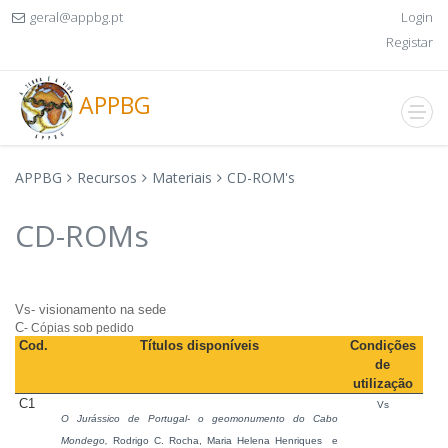
geral@appbg.pt
Login
Registar
APPBG
APPBG
Recursos
Materiais
CD-ROM's
CD-ROMs
Vs-
visionamento
na
sede
C
- Cópias sob pedido
Cod.
Títulos disponíveis
Condições
de
utilização
C1
Vs
O
Jurássico
de Portugal- o
geomonumento
do
Cabo
Mondego
,
Rodrigo C. Rocha, Maria Helena
Henriques e