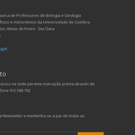
uesa de Professores de Biologia e Geologia
ísico e Astronómico da Universidade de Coimbra
o, Almas de Freire - Sta Clara
a
g.pt
to
ócios na sede perante marcação prévia através de
efone 912 586 792
 Newsletter e mantenha-se a par de todas as