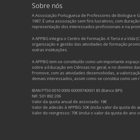
Sobre nós
A Associação Portuguesa de Professores de Biologia e Ge
1987. É uma associação sem fins lucrativos, com duração
representação dos interessados profissionais e na pro
A APPBG integra o Centro de Formação
A Terra e a Vida
(C
organização e gestão das atividades de formação promo
outras instituições.
A APPBG tem-se constituído como um importante espaço d
sobre a Educação em Ciências no geral, e no domínio das 
Promove, com as atividades desenvolvidas, a valorização
demais interessados, assim como se constitui como um 
IBAN PT50 0010 0000 60009740001 83 (Banco BPI)
NIF: 501 892 206
Valor da quota anual de associado: 18€
Valor de adesão à APPBG: 50€ (inclui valor da quota do a
Valor do reingresso: 70€ (inclui o valor da quota do ano c