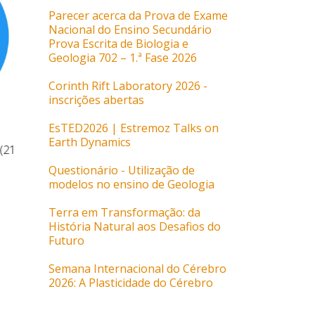
Parecer acerca da Prova de Exame
Nacional do Ensino Secundário
Prova Escrita de Biologia e
Geologia 702 – 1.ª Fase 2026
Corinth Rift Laboratory 2026 -
inscrições abertas
EsTED2026 | Estremoz Talks on
Earth Dynamics
(21
Resposta da APPBG ao Grupo de
Resposta da 
Trabalho criado pelo Ministro da
da Comissão
Questionário - Utilização de
Educação e pelo Secretário de
Assembleia da
modelos no ensino de Geologia
Estado do Ensino Superior
sobre a Petiç
(MCTES)
...
Terra em Transformação: da
História Natural aos Desafios do
...
Futuro
Semana Internacional do Cérebro
2026: A Plasticidade do Cérebro