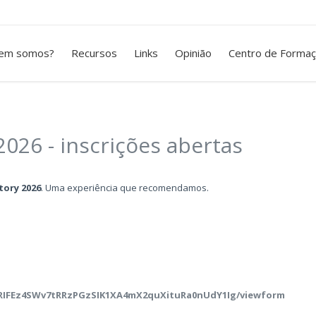
em somos?
Recursos
Links
Opinião
Centro de Forma
2026 - inscrições abertas
tory 2026
. Uma experiência que recomendamos.
tiRIFEz4SWv7tRRzPGzSIK1XA4mX2quXituRa0nUdY1Ig/viewform