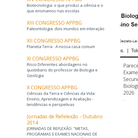
Biotecnologia: o que produz a ciência e o
que ensinamos nas escolas
XIII CONGRESSO APPBG
Paleontologia: dois mundos em interação
XII CONGRESSO APPBG
Planeta Terra - A nossa casa comum
XI CONGRESSO APPBG
Risco Diferentes abordagens no
OS
Parecer acerca da Prova de
Parece
quotidiano do professor de Biologia e
Exame Nacional do Ensino
Exame 
Geologia
s | Biologia e
Secundário Prova Escrita de
Secund
gia Para
Biologia e Geologia 702 – 2.ª Fase
Biolog
X CONGRESSO APPBG
2026
2026
Ciências da Terra e Ciências da Vida:
Ensino, Aprendizagem e Avaliação -
...
...
tendências e perspetivas
Jornadas de Refelexão - Outubro
2014
JORNADAS DE REFLEXÃO: "METAS,
PROGRAMAS E EXAMES NACIONAIS DE