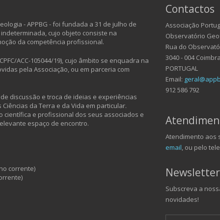
Contactos
ologia - APPBG - foi fundada a 31 de julho de
Associação Portug
 indeterminada, cujo objeto consiste na
Observatório Geof
moção da competência profissional.
Rua do Observatóri
3040 - 004 Coimbr
CPFC/ACC-105044/19), cujo âmbito se enquadra na
PORTUGAL
vidas pela Associação, ou em parceria com
Email:
geral@appb
912 586 792
e discussão e troca de ideias e experiências
Ciências da Terra e da Vida em particular.
 científica e profissional dos seus associados e
Atendimen
relevante espaço de encontro.
Atendimento aos s
email
, ou pelo tel
no corrente)
Newsletter
orrente)
Subscreva a nossa
novidades!