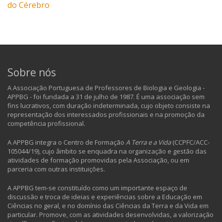
do Cérebro
Sobre nós
A Associação Portuguesa de Professores de Biologia e Geologia -
APPBG - foi fundada a 31 de julho de 1987. É uma associação sem
fins lucrativos, com duração indeterminada, cujo objeto consiste na
representação dos interessados profissionais e na promoção da
competência profissional.
A APPBG integra o Centro de Formação
A Terra e a Vida
(CCPFC/ACC-
105044/19), cujo âmbito se enquadra na organização e gestão das
atividades de formação promovidas pela Associação, ou em
parceria com outras instituições.
A APPBG tem-se constituído como um importante espaço de
discussão e troca de ideias e experiências sobre a Educação em
Ciências no geral, e no domínio das Ciências da Terra e da Vida em
particular. Promove, com as atividades desenvolvidas, a valorização