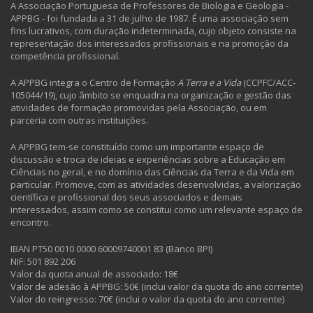
A Associação Portuguesa de Professores de Biologia e Geologia -
APPBG - foi fundada a 31 de julho de 1987. É uma associação sem
fins lucrativos, com duração indeterminada, cujo objeto consiste na
representação dos interessados profissionais e na promoção da
competência profissional.
A APPBG integra o Centro de Formação
A Terra e a Vida
(CCPFC/ACC-
105044/19), cujo âmbito se enquadra na organização e gestão das
atividades de formação promovidas pela Associação, ou em
parceria com outras instituições.
A APPBG tem-se constituído como um importante espaço de
discussão e troca de ideias e experiências sobre a Educação em
Ciências no geral, e no domínio das Ciências da Terra e da Vida em
particular. Promove, com as atividades desenvolvidas, a valorização
científica e profissional dos seus associados e demais
interessados, assim como se constitui como um relevante espaço de
encontro.
IBAN PT50 0010 0000 60009740001 83 (Banco BPI)
NIF: 501 892 206
Valor da quota anual de associado: 18€
Valor de adesão à APPBG: 50€ (inclui valor da quota do ano corrente)
Valor do reingresso: 70€ (inclui o valor da quota do ano corrente)