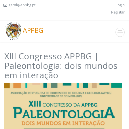
geral@appbg.pt
Login
Registar
APPBG
XIII Congresso APPBG |
Paleontologia: dois mundos
em interação